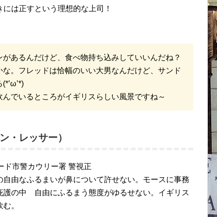
きには正すという理想的な上司！
ンがあるんだけど、食べ物持ち込みしていいんだね？
かな。フレッドは恰幅のいい大男なんだけど、サンド
ω’*)
飲んでいるところがイギリスらしい風景ですね～
ン・レッサー）
ード市警カウリー署 警視正
の自由なふるまいが鼻について許せない。モースに事務
庇護の中 自由にふるまう態度がゆるせない。イギリス
飲む。