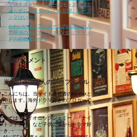
ェクトストレンジャーのキャストに！
あらすじ（ネタバレ）を公開。シーズ
ン２はいつ？
かわいいティアレオーニの出演した人
気映画のあらすじ（ネタバレ）とティ
アの結婚後の今！
最近のコメント
当ブログ管理人のプロフィール
こんにちは、当サイト運営者のnu-mixと
申します。海外ドラマ好きのブロガーで
す。
古くは「バイオニックジェミー」「ナイ
トライダー」など子供の頃からドラマ好
き。