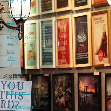
恋愛ドラマ
感想
政治ドラマ
映画
未分類
気になるワンシーン
法律ドラマ
韓流
ＳＦ
メタ情報
ログイン
投稿フィード
コメントフィード
WordPress.org