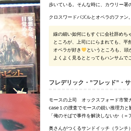
歩いている。そんな時に、カウリー署
クロスワードパズルとオペラのファン
線の細い如何にもすぐに会社辞めち
ところが、上司ににらまれても、平然
オペラが好き
というところも、頭
よくよく見るととってもハンサムで
フレデリック・”フレッド”・
モースの上司 オックスフォード市警
case１の捜査でモースの鋭い推理力
「俺のそばで事件を解決しないか（＝
奥さんがつくるサンドイッチ（ランチ