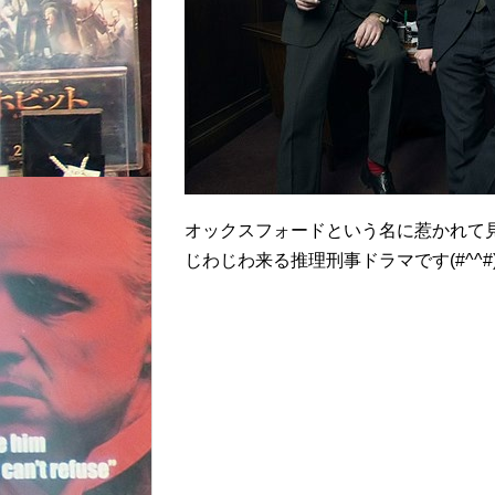
オックスフォードという名に惹かれて
じわじわ来る推理刑事ドラマです(#^^#