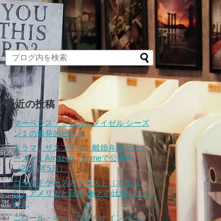
最近の投稿
マーベラス・ミセス・メイゼル シーズ
ン１の爆発的ヒット
ドラマ ザスプリット離婚弁護士はシ
ーズン１Amazon primeで公開中
（2024年5月）
コールドケースのキャスト（ネタバ
レ）アメリカと日本Verとの比較しまし
た！
ニコール・キッドマンがナインパーフ