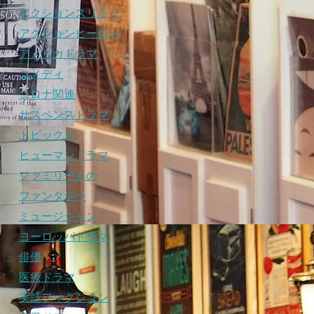
アクションスリラー
アクションヒーロー
アメリカドラマ
コメディ
コロナ関連
サスペンスドラマ
トピックス
ヒューマンドラマ
ファミリーもの
ファンタジー
ミュージシャン
ヨーロッパドラマ
俳優
医療ドラマ
実話フィクション