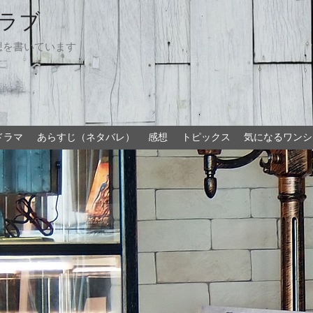
ラブ
想を書いています
ドラマ
あらすじ（ネタバレ）
感想
トピックス
気になるワンシ