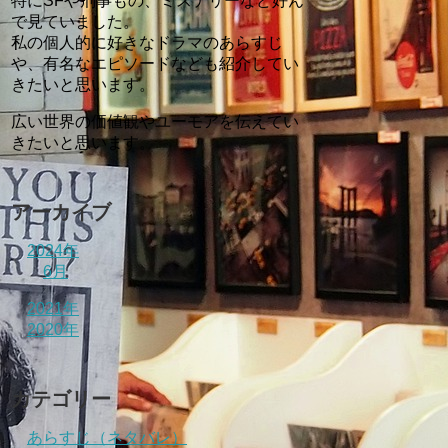
特にSFや刑事もの、ミステリーなど好ん
で見ていました。
私の個人的に好きなドラマのあらすじ
や、有名なエピソードなども紹介してい
きたいと思います。
広い世界の価値観やユーモアを伝えてい
きたいと思います。
アーカイブ
2024年
6月
2021年
2020年
カテゴリー
あらすじ（ネタバレ）