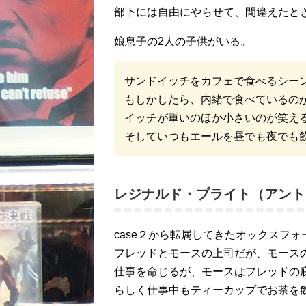
部下には自由にやらせて、間違えたと
娘息子の2人の子供がいる。
サンドイッチをカフェで食べるシー
もしかしたら、内緒で食べているの
イッチが重いのほか小さいのが笑える(*’
そしていつもエールを昼でも夜でも
レジナルド・ブライト（アント
case２から転属してきたオックスフォ
フレッドとモースの上司だが、モース
仕事を命じるが、モースはフレッドの
らしく仕事中もティーカップでお茶を