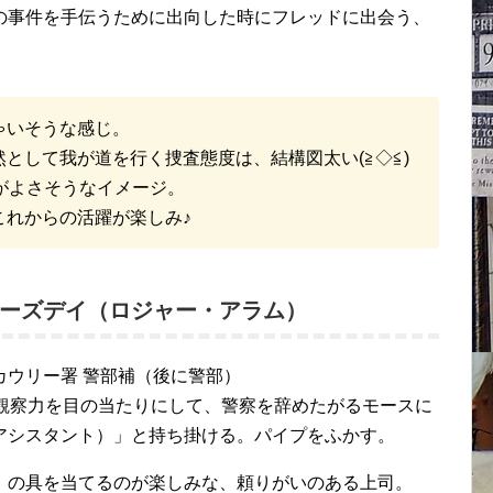
の事件を手伝うために出向した時にフレッドに出会う、
。
ゃいそうな感じ。
として我が道を行く捜査態度は、結構図太い(≧◇≦)
がよさそうなイメージ。
これからの活躍が楽しみ♪
サーズデイ（ロジャー・アラム）
カウリー署 警部補（後に警部）
と観察力を目の当たりにして、警察を辞めたがるモースに
アシスタント）」と持ち掛ける。パイプをふかす。
）の具を当てるのが楽しみな、頼りがいのある上司。