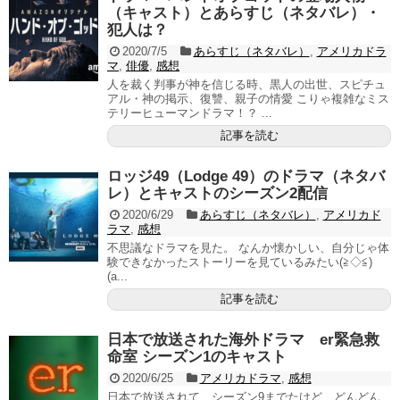
（キャスト）とあらすじ（ネタバレ）・
犯人は？
2020/7/5
あらすじ（ネタバレ）
,
アメリカドラ
マ
,
俳優
,
感想
人を裁く判事が神を信じる時、黒人の出世、スピチュ
アル・神の掲示、復讐、親子の情愛 こりゃ複雑なミス
テリーヒューマンドラマ！？ ...
記事を読む
ロッジ49（Lodge 49）のドラマ（ネタバ
レ）とキャストのシーズン2配信
2020/6/29
あらすじ（ネタバレ）
,
アメリカド
ラマ
,
感想
不思議なドラマを見た。 なんか懐かしい、自分じゃ体
験できなかったストーリーを見ているみたい(≧◇≦)
(a...
記事を読む
日本で放送された海外ドラマ er緊急救
命室 シーズン1のキャスト
2020/6/25
アメリカドラマ
,
感想
日本で放送されて、シーズン9までたけど、どんどん