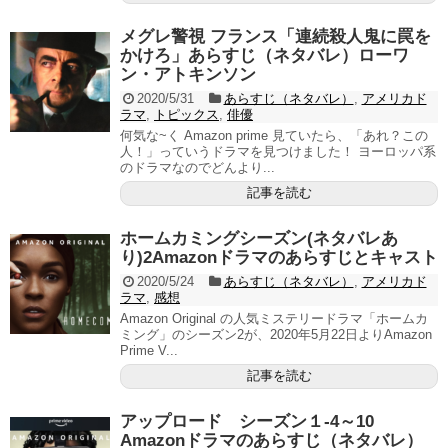
メグレ警視 フランス「連続殺人鬼に罠を
かけろ」あらすじ（ネタバレ）ローワ
ン・アトキンソン
2020/5/31
あらすじ（ネタバレ）
,
アメリカド
ラマ
,
トピックス
,
俳優
何気な~く Amazon prime 見ていたら、「あれ？この
人！」っていうドラマを見つけました！ ヨーロッパ系
のドラマなのでどんより...
記事を読む
ホームカミングシーズン(ネタバレあ
り)2Amazonドラマのあらすじとキャスト
2020/5/24
あらすじ（ネタバレ）
,
アメリカド
ラマ
,
感想
Amazon Original の人気ミステリードラマ「ホームカ
ミング」のシーズン2が、2020年5月22日よりAmazon
Prime V...
記事を読む
アップロード シーズン１-4～10
Amazonドラマのあらすじ（ネタバレ）