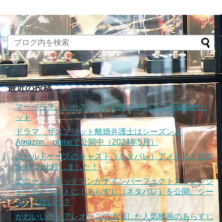
最近の投稿
マーベラス・ミセス・メイゼル シーズン１の爆発的ヒ
ット
ドラマ ザスプリット離婚弁護士はシーズン１
Amazon primeで公開中（2024年5月）
コールドケースのキャスト（ネタバレ）アメリカと日本
Verとの比較しました！
ニコール・キッドマンがナインパーフェクトストレンジ
ャーのキャストに！あらすじ（ネタバレ）を公開。シー
ズン２はいつ？
かわいいティアレオーニの出演した人気映画のあらすじ