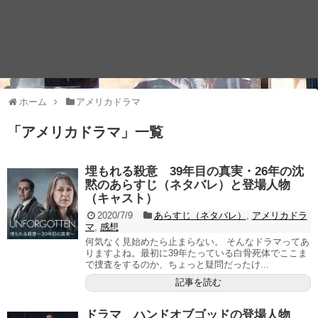
ホーム
アメリカドラマ
「
アメリカドラマ
」
一覧
埋もれる殺意 39年目の真実・26年の沈
黙のあらすじ（ネタバレ）と登場人物
（キャスト）
2020/7/9
あらすじ（ネタバレ）
,
アメリカドラ
マ
,
感想
何気なく見始めたら止まらない。 そんなドラマってあ
りますよね。最初に39年たっている白骨死体でここま
で捜査をするのか、ちょっと疑問だったけ...
記事を読む
ドラマ ハンドオブゴッドの登場人物