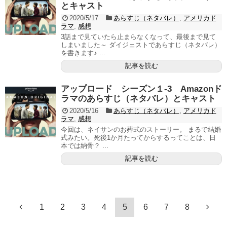
とキャスト
2020/5/17
あらすじ（ネタバレ）
,
アメリカド
ラマ
,
感想
3話まで見ていたら止まらなくなって、最後まで見て
しまいました～ ダイジェストであらすじ（ネタバレ）
を書きます♪ ...
記事を読む
アップロード シーズン１-3 Amazonド
ラマのあらすじ（ネタバレ）とキャスト
2020/5/16
あらすじ（ネタバレ）
,
アメリカド
ラマ
,
感想
今回は、ネイサンのお葬式のストーリー。 まるで結婚
式みたい。死後1か月たってからするってことは、日
本では納骨？ ...
記事を読む
1
2
3
4
5
6
7
8