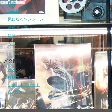
映画
未分類
気になるワンシーン
法律ドラマ
韓流
ＳＦ
メタ情報
ログイン
投稿フィード
コメントフィード
WordPress.org