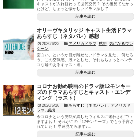
キャストが入れ替わって世代交代？ その後見てなかっ
たけど、ちょっと懐かしいドラマ探して...
記事を読む
オリーヴキタリッジ キャスト生活ドラマ
あらすじ（ネタバレ）感想
2020/6/23
アメリカドラマ
,
感想
,
気になるワン
シーン
面白い、というか目が離せないドラマを見た、 何だろ
う、この空気感、淡々とした、それもちょっとヘンテ
コな癖のあるキャスト達。 ...
記事を読む
コロナお勧め映画のドラマ版12モンキー
ズのドラマあらすじとキャスト・エンデ
ィング（ラスト）
2020/6/16
あらすじ（ネタバレ）
,
アメリカド
ラマ
,
感想
今コロナという突然変異したウィルスに迷わされてい
ますよね！ それがこの「12モンキーズ」でもう予言さ
れていた！ 早速見てみます♪...
記事を読む