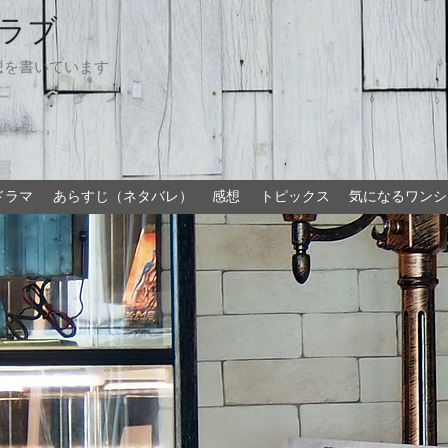
ラブ
想を書いています
ドラマ
あらすじ（ネタバレ）
感想
トピックス
気になるワンシ