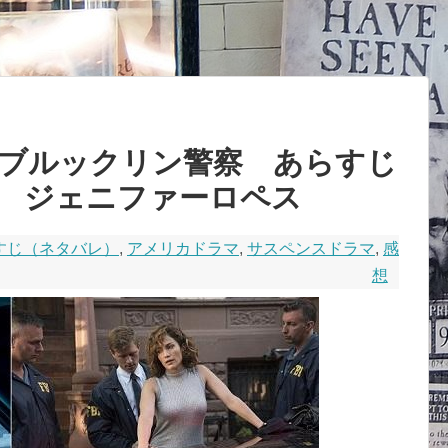
ブルックリン警察 あらすじ
 ジェニファーロペス
すじ（ネタバレ）
,
アメリカドラマ
,
サスペンスドラマ
,
感
想