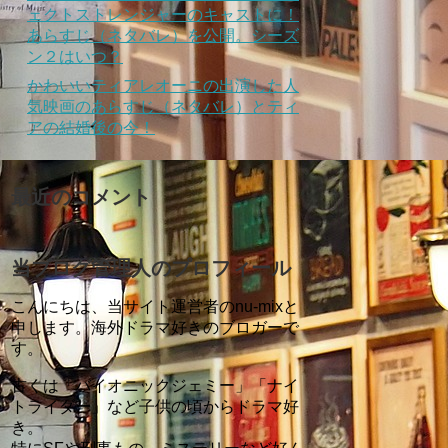
ェクトストレンジャーのキャストに！
あらすじ（ネタバレ）を公開。シーズ
ン２はいつ？
かわいいティアレオーニの出演した人
気映画のあらすじ（ネタバレ）とティ
アの結婚後の今！
最近のコメント
当ブログ管理人のプロフィール
こんにちは、当サイト運営者のnu-mixと
申します。海外ドラマ好きのブロガーで
す。
古くは「バイオニックジェミー」「ナイ
トライダー」など子供の頃からドラマ好
き。