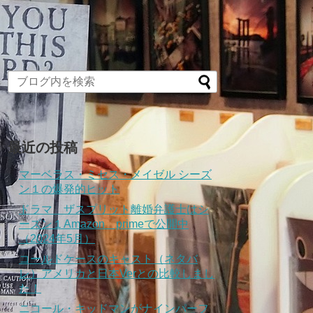
最近の投稿
マーベラス・ミセス・メイゼル シーズ
ン１の爆発的ヒット
ドラマ ザスプリット離婚弁護士はシ
ーズン１Amazon primeで公開中
（2024年5月）
コールドケースのキャスト（ネタバ
レ）アメリカと日本Verとの比較しまし
た！
ニコール・キッドマンがナインパーフ