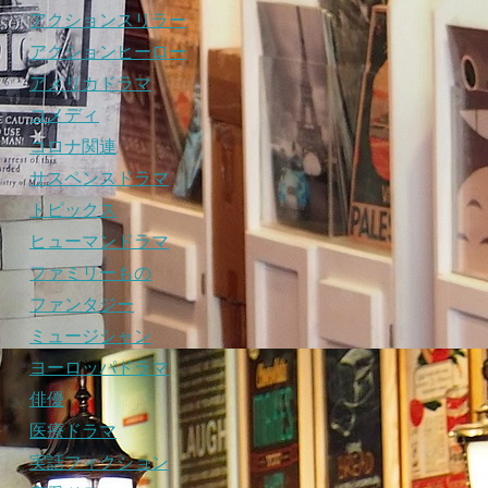
アクションスリラー
アクションヒーロー
アメリカドラマ
コメディ
コロナ関連
サスペンスドラマ
トピックス
ヒューマンドラマ
ファミリーもの
ファンタジー
ミュージシャン
ヨーロッパドラマ
俳優
医療ドラマ
実話フィクション