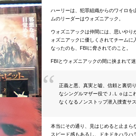
ハーリーは、犯罪組織からのワイロを
ムのリーダーはウォズニアック。
ウォズニアックは仲間には、思いやり
ォズニアックに優しくされてチームに
なったのも、FBIに脅されてのこと。
FBIとウォズニアックの間に挟まれて
正義と悪、真実と嘘、信頼と裏切
なシングルマザー役でＪ.Ｌｏはこ
なくなるノンストップ潜入捜査サ
本当にその通り、見はじめると止まら
スピード感もあるし、ドキドキハラハ