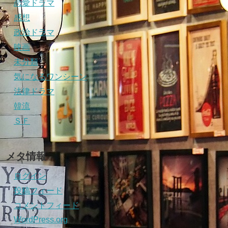
恋愛ドラマ
感想
政治ドラマ
映画
未分類
気になるワンシーン
法律ドラマ
韓流
ＳＦ
メタ情報
ログイン
投稿フィード
コメントフィード
WordPress.org