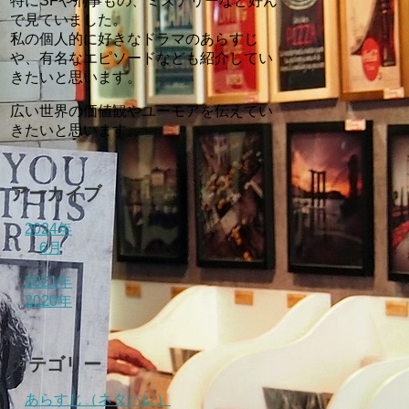
特にSFや刑事もの、ミステリーなど好ん
で見ていました。
私の個人的に好きなドラマのあらすじ
や、有名なエピソードなども紹介してい
きたいと思います。
広い世界の価値観やユーモアを伝えてい
きたいと思います。
アーカイブ
2024年
6月
2021年
2020年
カテゴリー
あらすじ（ネタバレ）