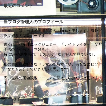
最近のコメント
当ブログ管理人のプロフィール
こんにちは、当サイト運営者のnu-mixと申します。海外ド
ラマ好きのブロガーです。
古くは「バイオニックジェミー」「ナイトライダー」など
子供の頃からドラマ好き。
特にSFや刑事もの、ミステリーなど好んで見ていまし
た。
私の個人的に好きなドラマのあらすじや、有名なエピソー
ドなども紹介していきたいと思います。
広い世界の価値観やユーモアを伝えていきたいと思いま
す。
アーカイブ