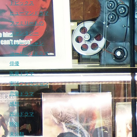
トピックス
ヒューマンドラマ
ファミリーもの
ファンタジー
ミュージシャン
ヨーロッパドラマ
俳優
医療ドラマ
実話フィクション
恋愛ドラマ
感想
政治ドラマ
映画
未分類