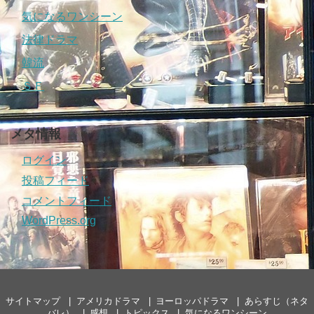
気になるワンシーン
法律ドラマ
韓流
ＳＦ
メタ情報
ログイン
投稿フィード
コメントフィード
WordPress.org
サイトマップ
アメリカドラマ
ヨーロッパドラマ
あらすじ（ネタ
バレ）
感想
トピックス
気になるワンシーン