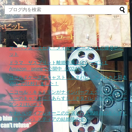
最近の投稿
マーベラス・ミセス・メイゼル シーズン１の爆発的ヒ
ット
ドラマ ザスプリット離婚弁護士はシーズン１
Amazon primeで公開中（2024年5月）
コールドケースのキャスト（ネタバレ）アメリカと日本
Verとの比較しました！
ニコール・キッドマンがナインパーフェクトストレンジ
ャーのキャストに！あらすじ（ネタバレ）を公開。シー
ズン２はいつ？
かわいいティアレオーニの出演した人気映画のあらすじ
（ネタバレ）とティアの結婚後の今！