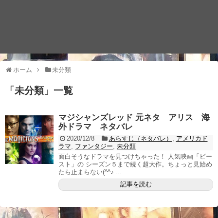
ホーム
未分類
「
未分類
」
一覧
マジシャンズレッド 元ネタ アリス 海
外ドラマ ネタバレ
2020/12/8
あらすじ（ネタバレ）
,
アメリカド
ラマ
,
ファンタジー
,
未分類
面白そうなドラマを見つけちゃった！ 人気映画「ビー
スト」の シーズン５まで続く超大作。ちょっと見始め
たら止まらない(^^♪ ...
記事を読む